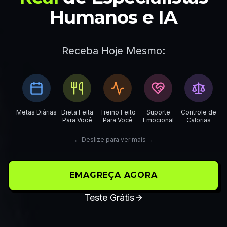
Humanos e IA
Receba Hoje Mesmo:
Metas Diárias
Dieta Feita
Treino Feito
Suporte
Controle de
Para Você
Para Você
Emocional
Calorias
Es
← Deslize para ver mais →
EMAGREÇA AGORA
Teste Grátis