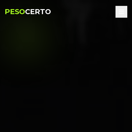
PESO
CERTO